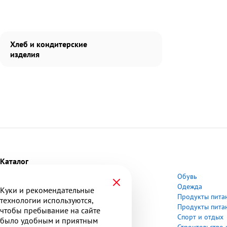
Хлеб и кондитерские
изделия
Каталог
Автотовары
Обувь
Аптека
Одежда
Куки и рекомендательные
Бытовая техника
Продукты пита
технологии используются,
Бытовая химия
Продукты питан
чтобы пребывание на сайте
Детские товары
Спорт и отдых
было удобным и приятным