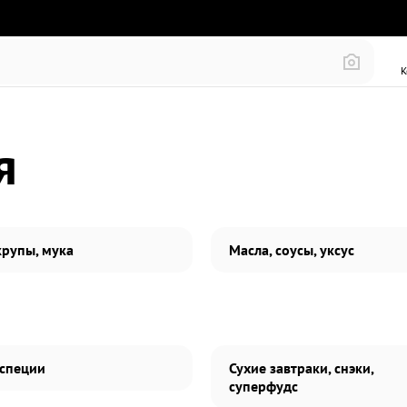
К
я
крупы, мука
Масла, соусы, уксус
 специи
Сухие завтраки, снэки,
суперфудс